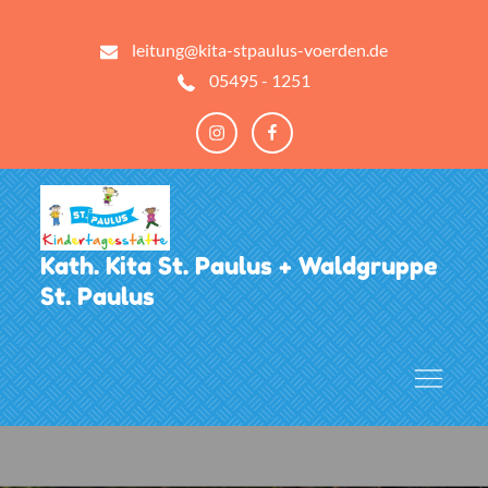
Skip
to
leitung@kita-stpaulus-voerden.de
content
05495 - 1251
Instagram
Facebook
Kath. Kita St. Paulus + Waldgruppe
St. Paulus